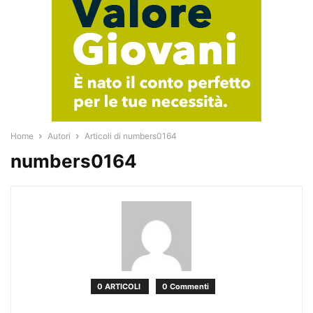
Home
Autori
Articoli di numbers0164
numbers0164
0 ARTICOLI
0 Commenti