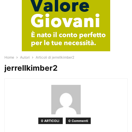
Home
Autori
Articoli di jerrellkimber2
jerrellkimber2
0 ARTICOLI
0 Commenti