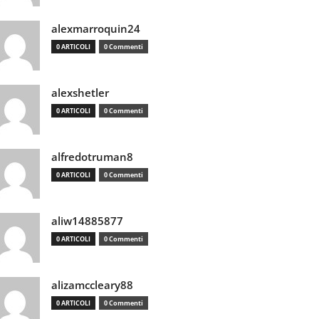
alexmarroquin24
0 ARTICOLI
0 Commenti
alexshetler
0 ARTICOLI
0 Commenti
alfredotruman8
0 ARTICOLI
0 Commenti
aliw14885877
0 ARTICOLI
0 Commenti
alizamccleary88
0 ARTICOLI
0 Commenti