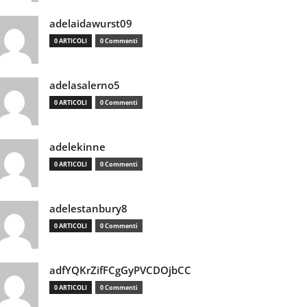
adelaidawurst09
0 ARTICOLI
0 Commenti
adelasalerno5
0 ARTICOLI
0 Commenti
adelekinne
0 ARTICOLI
0 Commenti
adelestanbury8
0 ARTICOLI
0 Commenti
adfYQKrZifFCgGyPVCDOjbCC
0 ARTICOLI
0 Commenti