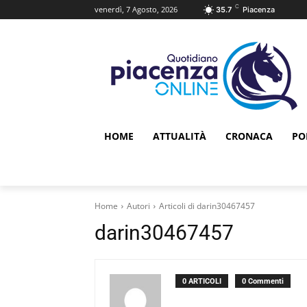
C
venerdì, 7 Agosto, 2026
35.7
Piacenza
HOME
ATTUALITÀ
CRONACA
PO
Home
Autori
Articoli di darin30467457
darin30467457
0 ARTICOLI
0 Commenti