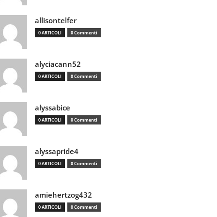
allisontelfer
0 ARTICOLI
0 Commenti
alyciacann52
0 ARTICOLI
0 Commenti
alyssabice
0 ARTICOLI
0 Commenti
alyssapride4
0 ARTICOLI
0 Commenti
amiehertzog432
0 ARTICOLI
0 Commenti