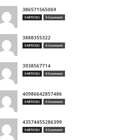
386571565069
0 ARTICOLI
0 Commenti
3888355322
0 ARTICOLI
0 Commenti
3938567714
0 ARTICOLI
0 Commenti
40986642857486
0 ARTICOLI
0 Commenti
43574455286399
0 ARTICOLI
0 Commenti