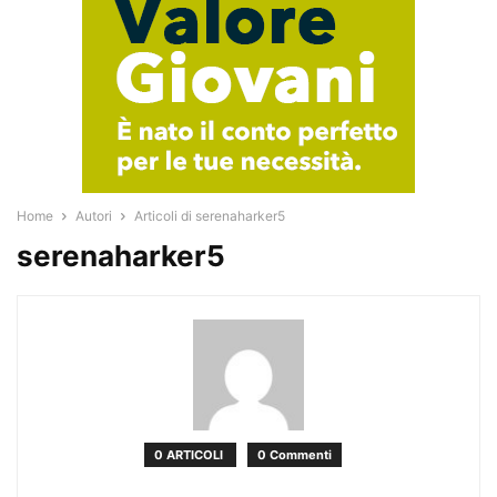
Home
Autori
Articoli di serenaharker5
serenaharker5
0 ARTICOLI
0 Commenti