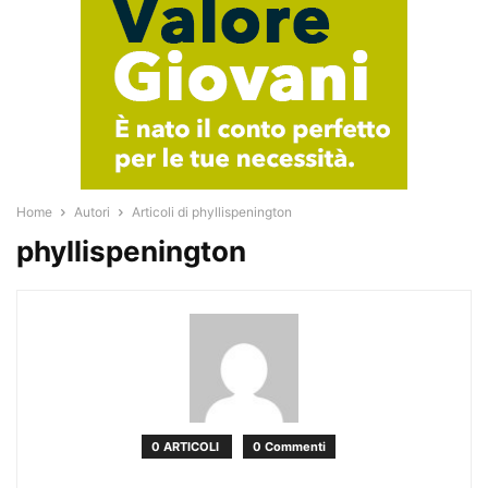
Home
Autori
Articoli di phyllispenington
phyllispenington
0 ARTICOLI
0 Commenti