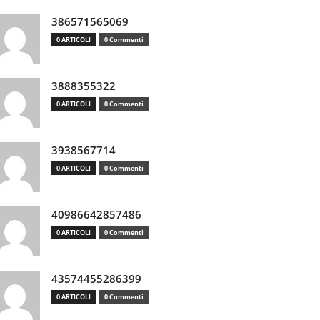
386571565069
0 ARTICOLI
0 Commenti
3888355322
0 ARTICOLI
0 Commenti
3938567714
0 ARTICOLI
0 Commenti
40986642857486
0 ARTICOLI
0 Commenti
43574455286399
0 ARTICOLI
0 Commenti