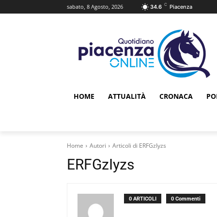
C
sabato, 8 Agosto, 2026
34.6
Piacenza
HOME
ATTUALITÀ
CRONACA
PO
Home
Autori
Articoli di ERFGzIyzs
ERFGzIyzs
0 ARTICOLI
0 Commenti