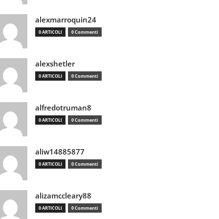
alexmarroquin24
0 ARTICOLI
0 Commenti
alexshetler
0 ARTICOLI
0 Commenti
alfredotruman8
0 ARTICOLI
0 Commenti
aliw14885877
0 ARTICOLI
0 Commenti
alizamccleary88
0 ARTICOLI
0 Commenti