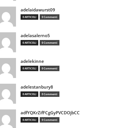
adelaidawurst09
0 ARTICOLI
0 Commenti
adelasalerno5
0 ARTICOLI
0 Commenti
adelekinne
0 ARTICOLI
0 Commenti
adelestanbury8
0 ARTICOLI
0 Commenti
adfYQKrZifFCgGyPVCDOjbCC
0 ARTICOLI
0 Commenti