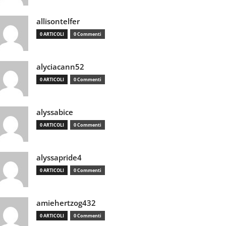
allisontelfer
0 ARTICOLI
0 Commenti
alyciacann52
0 ARTICOLI
0 Commenti
alyssabice
0 ARTICOLI
0 Commenti
alyssapride4
0 ARTICOLI
0 Commenti
amiehertzog432
0 ARTICOLI
0 Commenti