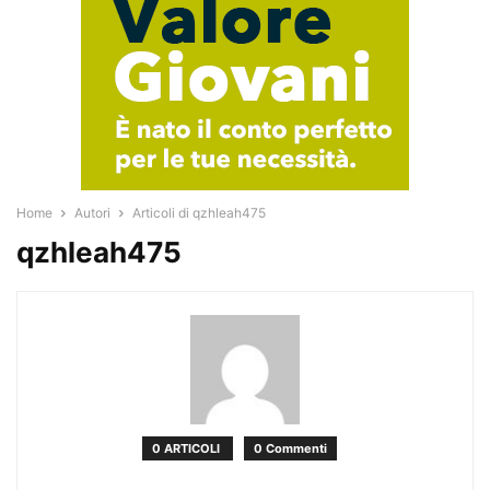
Home
Autori
Articoli di qzhleah475
qzhleah475
0 ARTICOLI
0 Commenti