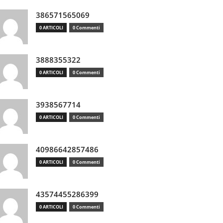
386571565069
0 ARTICOLI
0 Commenti
3888355322
0 ARTICOLI
0 Commenti
3938567714
0 ARTICOLI
0 Commenti
40986642857486
0 ARTICOLI
0 Commenti
43574455286399
0 ARTICOLI
0 Commenti