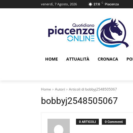
C
venerdì, 7 Agosto, 2026
27.6
Piacenza
HOME
ATTUALITÀ
CRONACA
PO
Home
Autori
Articoli di bobbyj2548505067
bobbyj2548505067
0 ARTICOLI
0 Commenti