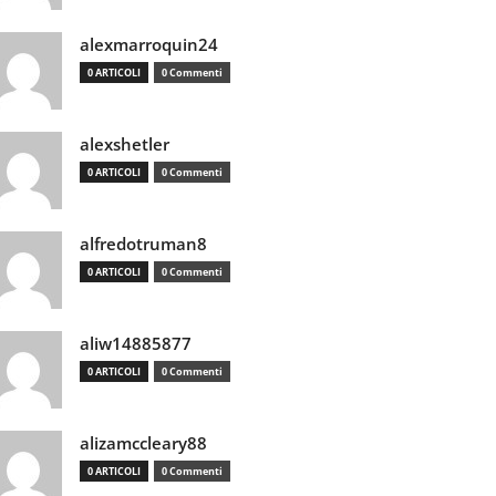
alexmarroquin24
0 ARTICOLI
0 Commenti
alexshetler
0 ARTICOLI
0 Commenti
alfredotruman8
0 ARTICOLI
0 Commenti
aliw14885877
0 ARTICOLI
0 Commenti
alizamccleary88
0 ARTICOLI
0 Commenti