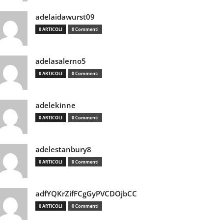
adelaidawurst09
0 ARTICOLI
0 Commenti
adelasalerno5
0 ARTICOLI
0 Commenti
adelekinne
0 ARTICOLI
0 Commenti
adelestanbury8
0 ARTICOLI
0 Commenti
adfYQKrZifFCgGyPVCDOjbCC
0 ARTICOLI
0 Commenti