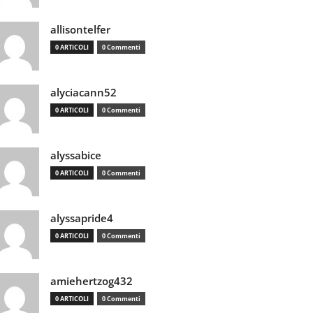
allisontelfer
0 ARTICOLI
0 Commenti
alyciacann52
0 ARTICOLI
0 Commenti
alyssabice
0 ARTICOLI
0 Commenti
alyssapride4
0 ARTICOLI
0 Commenti
amiehertzog432
0 ARTICOLI
0 Commenti