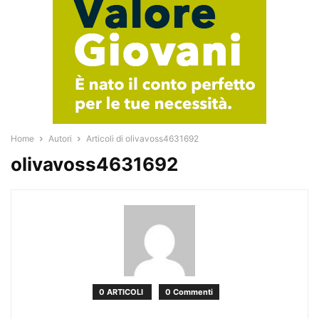
Home
Autori
Articoli di olivavoss4631692
olivavoss4631692
0 ARTICOLI
0 Commenti