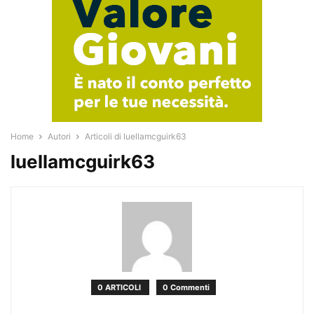
Home
Autori
Articoli di luellamcguirk63
luellamcguirk63
0 ARTICOLI
0 Commenti