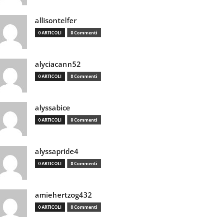
allisontelfer
0 ARTICOLI
0 Commenti
alyciacann52
0 ARTICOLI
0 Commenti
alyssabice
0 ARTICOLI
0 Commenti
alyssapride4
0 ARTICOLI
0 Commenti
amiehertzog432
0 ARTICOLI
0 Commenti