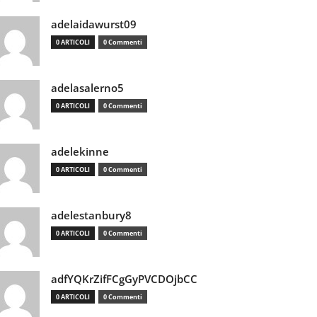
adelaidawurst09
0 ARTICOLI
0 Commenti
adelasalerno5
0 ARTICOLI
0 Commenti
adelekinne
0 ARTICOLI
0 Commenti
adelestanbury8
0 ARTICOLI
0 Commenti
adfYQKrZifFCgGyPVCDOjbCC
0 ARTICOLI
0 Commenti