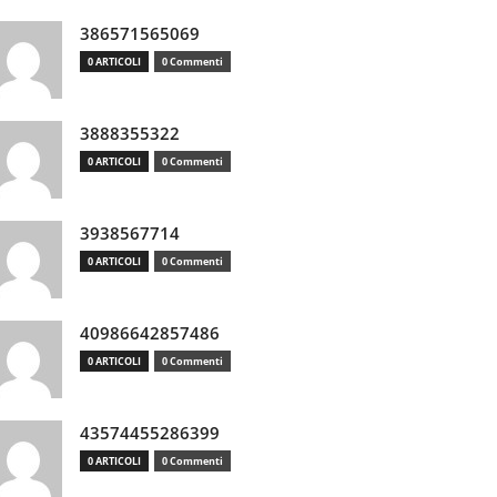
386571565069
0 ARTICOLI
0 Commenti
3888355322
0 ARTICOLI
0 Commenti
3938567714
0 ARTICOLI
0 Commenti
40986642857486
0 ARTICOLI
0 Commenti
43574455286399
0 ARTICOLI
0 Commenti