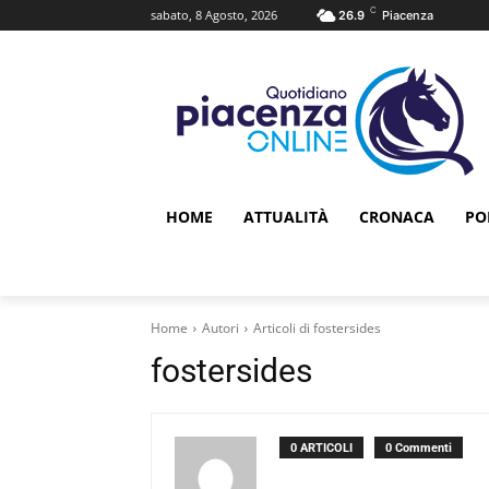
C
sabato, 8 Agosto, 2026
26.9
Piacenza
HOME
ATTUALITÀ
CRONACA
PO
Home
Autori
Articoli di fostersides
fostersides
0 ARTICOLI
0 Commenti