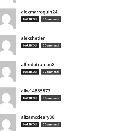
alexmarroquin24
0 ARTICOLI
0 Commenti
alexshetler
0 ARTICOLI
0 Commenti
alfredotruman8
0 ARTICOLI
0 Commenti
aliw14885877
0 ARTICOLI
0 Commenti
alizamccleary88
0 ARTICOLI
0 Commenti