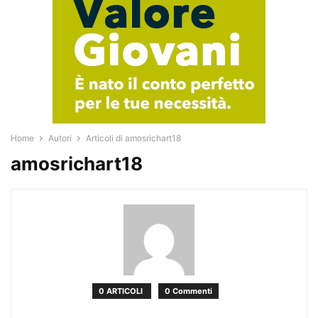
Home
Autori
Articoli di amosrichart18
amosrichart18
0 ARTICOLI
0 Commenti