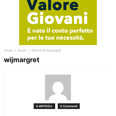
Home
Autori
Articoli di wijmargret
wijmargret
0 ARTICOLI
0 Commenti