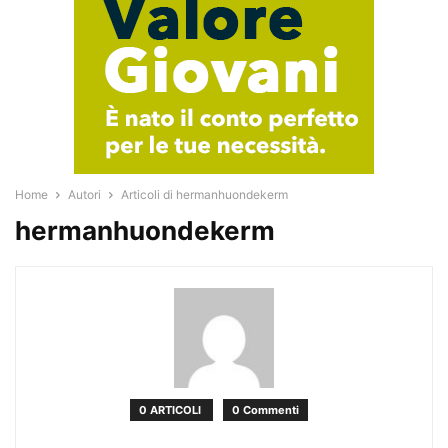
Home
Autori
Articoli di hermanhuondekerm
hermanhuondekerm
0 ARTICOLI
0 Commenti