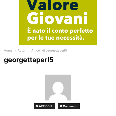
Home
Autori
Articoli di georgettaperl5
georgettaperl5
0 ARTICOLI
0 Commenti