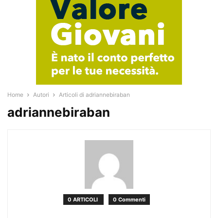
Home
Autori
Articoli di adriannebiraban
adriannebiraban
0 ARTICOLI
0 Commenti