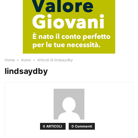
Home
Autori
Articoli di lindsaydby
lindsaydby
0 ARTICOLI
0 Commenti