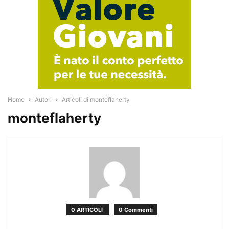
Home
Autori
Articoli di monteflaherty
monteflaherty
0 ARTICOLI
0 Commenti