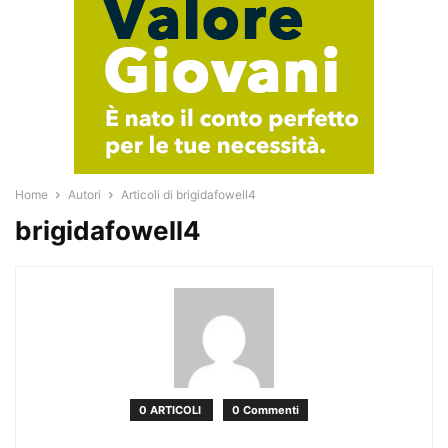
Home
Autori
Articoli di brigidafowell4
brigidafowell4
0 ARTICOLI
0 Commenti