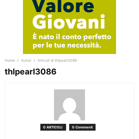
Home
Autori
Articoli di thlpearl3086
thlpearl3086
0 ARTICOLI
0 Commenti